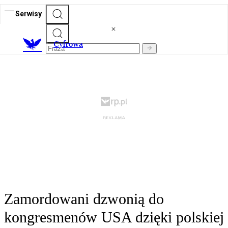
Serwisy
C
yfrowa
Zamordowani dzwonią do
kongresmenów USA dzięki polskiej