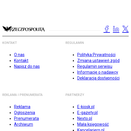
KONTAKT
REGULAMIN
O nas
Polityka Prywatności
Kontakt
Zmiana ustawień zgód
Napisz do nas
Regulamin serwisu
Informacje o nadawcy
Deklaracja dostępności
REKLAMA I PRENUMERATA
PARTNERZY
Reklama
E-kiosk.pl
Ogłoszenia
E-gazety.pl
Prenumerata
Nexto.pl
Archiwum
Mała księgowość
Kancelarierp.pl