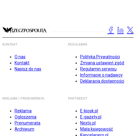
KONTAKT
REGULAMIN
O nas
Polityka Prywatności
Kontakt
Zmiana ustawień zgód
Napisz do nas
Regulamin serwisu
Informacje o nadawcy
Deklaracja dostępności
REKLAMA I PRENUMERATA
PARTNERZY
Reklama
E-kiosk.pl
Ogłoszenia
E-gazety.pl
Prenumerata
Nexto.pl
Archiwum
Mała księgowość
Kancelarierp.pl