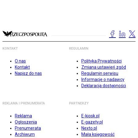
KONTAKT
REGULAMIN
O nas
Polityka Prywatności
Kontakt
Zmiana ustawień zgód
Napisz do nas
Regulamin serwisu
Informacje o nadawcy
Deklaracja dostępności
REKLAMA I PRENUMERATA
PARTNERZY
Reklama
E-kiosk.pl
Ogłoszenia
E-gazety.pl
Prenumerata
Nexto.pl
Archiwum
Mała księgowość