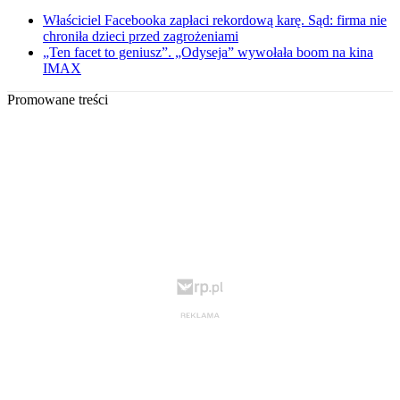
Właściciel Facebooka zapłaci rekordową karę. Sąd: firma nie
chroniła dzieci przed zagrożeniami
„Ten facet to geniusz”. „Odyseja” wywołała boom na kina
IMAX
Promowane treści