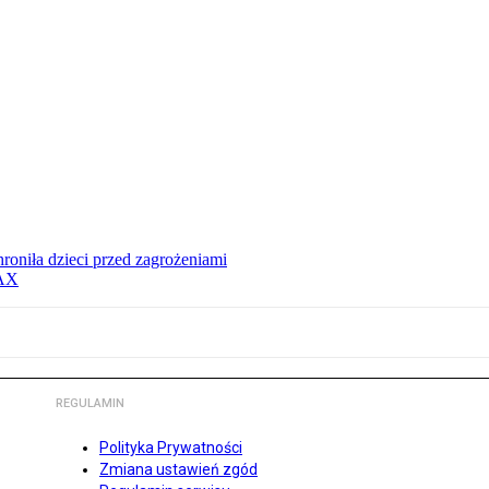
hroniła dzieci przed zagrożeniami
MAX
REGULAMIN
Polityka Prywatności
Zmiana ustawień zgód