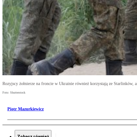
Rozyjscy żołnierze na froncie w Ukrainie również korzystają ze Starlinków, al
Foto: Shutterstock
Piotr Mazurkiewicz
Zobacz również