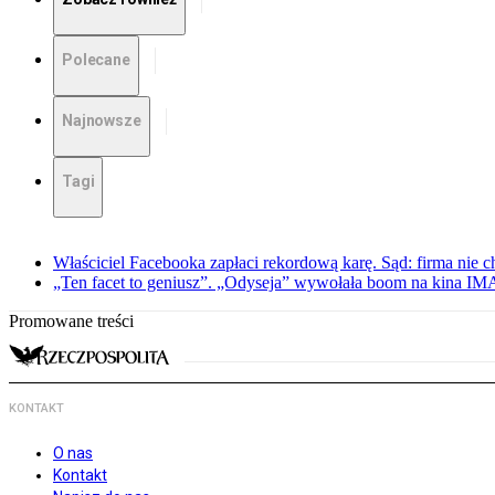
Polecane
Najnowsze
Tagi
Właściciel Facebooka zapłaci rekordową karę. Sąd: firma nie c
„Ten facet to geniusz”. „Odyseja” wywołała boom na kina I
Promowane treści
KONTAKT
O nas
Kontakt