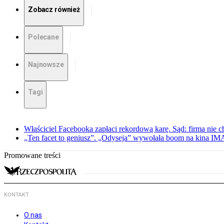
Zobacz również
Polecane
Najnowsze
Tagi
Właściciel Facebooka zapłaci rekordową karę. Sąd: firma nie c
„Ten facet to geniusz”. „Odyseja” wywołała boom na kina I
Promowane treści
KONTAKT
O nas