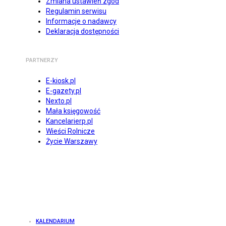
Zmiana ustawień zgód
Regulamin serwisu
Informacje o nadawcy
Deklaracja dostępności
PARTNERZY
E-kiosk.pl
E-gazety.pl
Nexto.pl
Mała księgowość
Kancelarierp.pl
Wieści Rolnicze
Życie Warszawy
KALENDARIUM