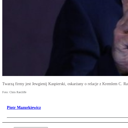
Twarzą firmy jest Jewgienij Kaspierski, oskarżany o relacje z Kremlem C. R
Foto: Chris Ratcliffe
Piotr Mazurkiewicz