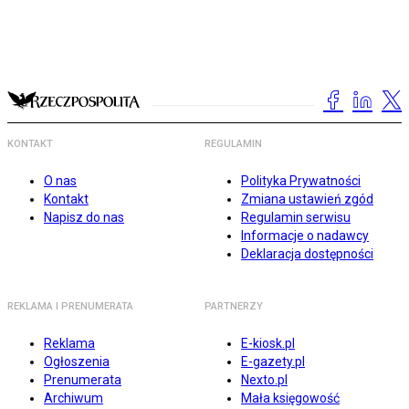
KONTAKT
REGULAMIN
O nas
Polityka Prywatności
Kontakt
Zmiana ustawień zgód
Napisz do nas
Regulamin serwisu
Informacje o nadawcy
Deklaracja dostępności
REKLAMA I PRENUMERATA
PARTNERZY
Reklama
E-kiosk.pl
Ogłoszenia
E-gazety.pl
Prenumerata
Nexto.pl
Archiwum
Mała księgowość