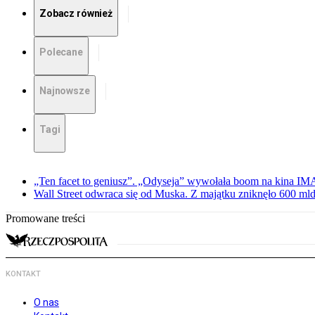
Zobacz również
Polecane
Najnowsze
Tagi
„Ten facet to geniusz”. „Odyseja” wywołała boom na kina I
Wall Street odwraca się od Muska. Z majątku zniknęło 600 mld
Promowane treści
KONTAKT
O nas