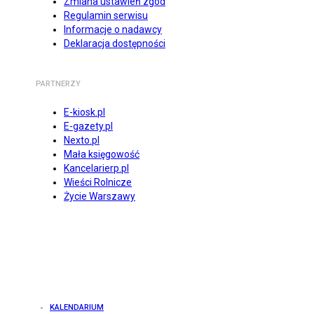
Zmiana ustawień zgód
Regulamin serwisu
Informacje o nadawcy
Deklaracja dostępności
PARTNERZY
E-kiosk.pl
E-gazety.pl
Nexto.pl
Mała księgowość
Kancelarierp.pl
Wieści Rolnicze
Życie Warszawy
KALENDARIUM