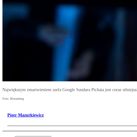
Największym zmartwieniem szefa Google Sundara Pichaia jest coraz silniejsza
Foto: Bloomberg
Piotr Mazurkiewicz