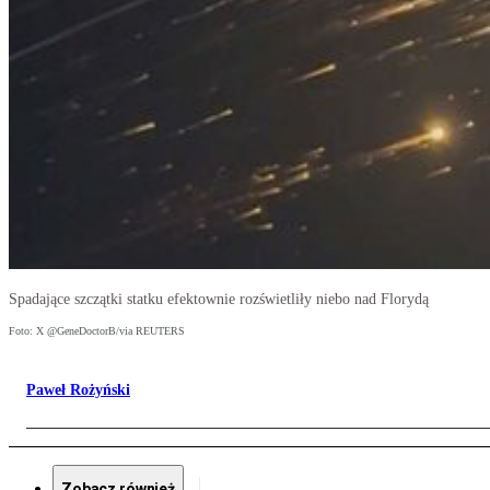
Spadające szczątki statku efektownie rozświetliły niebo nad Florydą
Foto: X @GeneDoctorB/via REUTERS
Paweł Rożyński
Zobacz również