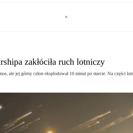
shipa zakłóciła ruch lotniczy
os, ale jej górny człon eksplodował 10 minut po starcie. Na części l