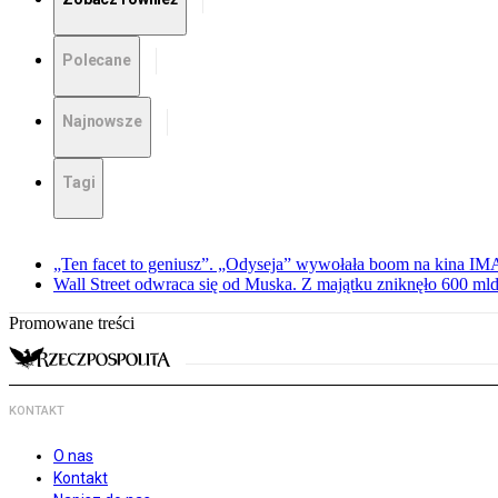
Polecane
Najnowsze
Tagi
„Ten facet to geniusz”. „Odyseja” wywołała boom na kina I
Wall Street odwraca się od Muska. Z majątku zniknęło 600 mld
Promowane treści
KONTAKT
O nas
Kontakt