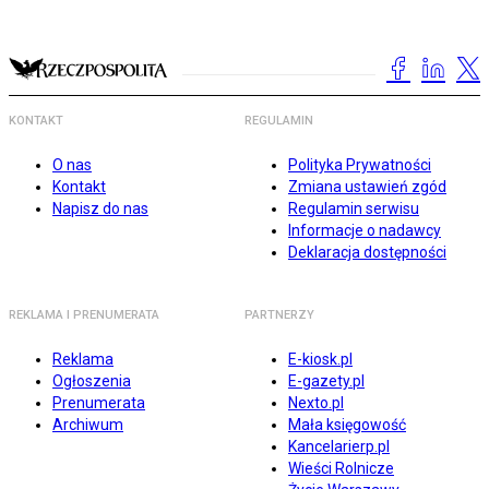
KONTAKT
REGULAMIN
O nas
Polityka Prywatności
Kontakt
Zmiana ustawień zgód
Napisz do nas
Regulamin serwisu
Informacje o nadawcy
Deklaracja dostępności
REKLAMA I PRENUMERATA
PARTNERZY
Reklama
E-kiosk.pl
Ogłoszenia
E-gazety.pl
Prenumerata
Nexto.pl
Archiwum
Mała księgowość
Kancelarierp.pl
Wieści Rolnicze