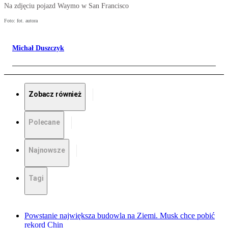
Na zdjęciu pojazd Waymo w San Francisco
Foto: fot. autora
Michał Duszczyk
Zobacz również
Polecane
Najnowsze
Tagi
Powstanie największa budowla na Ziemi. Musk chce pobić
rekord Chin