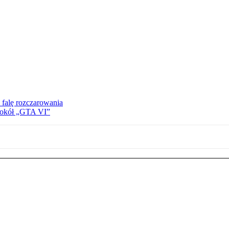
 falę rozczarowania
 wokół „GTA VI”