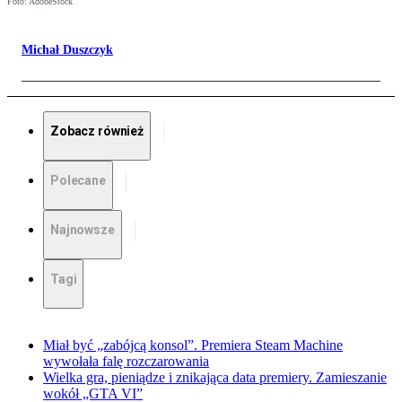
Foto: AdobeStock
Michał Duszczyk
Zobacz również
Polecane
Najnowsze
Tagi
Miał być „zabójcą konsol”. Premiera Steam Machine
wywołała falę rozczarowania
Wielka gra, pieniądze i znikająca data premiery. Zamieszanie
wokół „GTA VI”