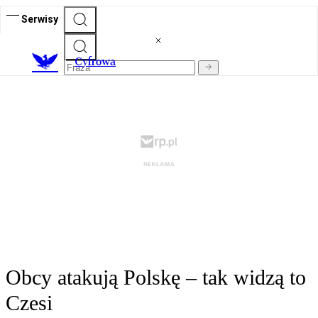
Serwisy
C
yfrowa
Obcy atakują Polskę – tak widzą to
Czesi