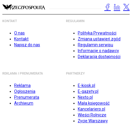
KONTAKT
REGULAMIN
O nas
Polityka Prywatności
Kontakt
Zmiana ustawień zgód
Napisz do nas
Regulamin serwisu
Informacje o nadawcy
Deklaracja dostępności
REKLAMA I PRENUMERATA
PARTNERZY
Reklama
E-kiosk.pl
Ogłoszenia
E-gazety.pl
Prenumerata
Nexto.pl
Archiwum
Mała księgowość
Kancelarierp.pl
Wieści Rolnicze
Życie Warszawy