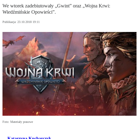
We wtorek zadebiutowały „Gwint” oraz „Wojna Krwi:
Wiedźmińskie Opowieści”.
Publikacja:
23.10.2018 19:11
Foto: Materiały prasowe
Katarzyna Kucharczyk