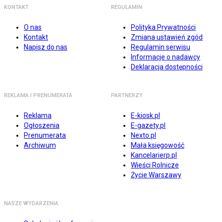
KONTAKT
REGULAMIN
O nas
Polityka Prywatności
Kontakt
Zmiana ustawień zgód
Napisz do nas
Regulamin serwisu
Informacje o nadawcy
Deklaracja dostępności
REKLAMA I PRENUMERATA
PARTNERZY
Reklama
E-kiosk.pl
Ogłoszenia
E-gazety.pl
Prenumerata
Nexto.pl
Archiwum
Mała księgowość
Kancelarierp.pl
Wieści Rolnicze
Życie Warszawy
NASZE WYDARZENIA