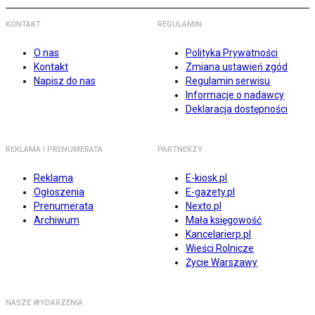
KONTAKT
REGULAMIN
O nas
Polityka Prywatności
Kontakt
Zmiana ustawień zgód
Napisz do nas
Regulamin serwisu
Informacje o nadawcy
Deklaracja dostępności
REKLAMA I PRENUMERATA
PARTNERZY
Reklama
E-kiosk.pl
Ogłoszenia
E-gazety.pl
Prenumerata
Nexto.pl
Archiwum
Mała księgowość
Kancelarierp.pl
Wieści Rolnicze
Życie Warszawy
NASZE WYDARZENIA