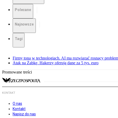
Polecane
Najnowsze
Tagi
Firmy toną w technologiach. AI ma rozwiązać rosnący proble
Atak na Żabkę. Hakerzy oferują dane za 5 tys. euro
Promowane treści
KONTAKT
O nas
Kontakt
Napisz do nas