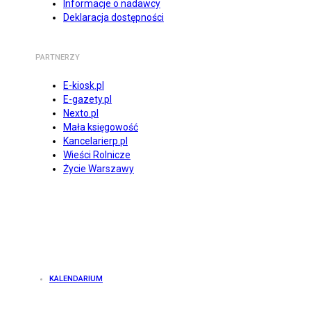
Informacje o nadawcy
Deklaracja dostępności
PARTNERZY
E-kiosk.pl
E-gazety.pl
Nexto.pl
Mała księgowość
Kancelarierp.pl
Wieści Rolnicze
Życie Warszawy
KALENDARIUM