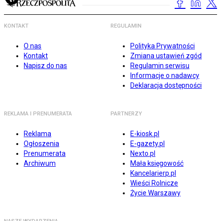
KONTAKT
REGULAMIN
O nas
Polityka Prywatności
Kontakt
Zmiana ustawień zgód
Napisz do nas
Regulamin serwisu
Informacje o nadawcy
Deklaracja dostępności
REKLAMA I PRENUMERATA
PARTNERZY
Reklama
E-kiosk.pl
Ogłoszenia
E-gazety.pl
Prenumerata
Nexto.pl
Archiwum
Mała księgowość
Kancelarierp.pl
Wieści Rolnicze
Życie Warszawy