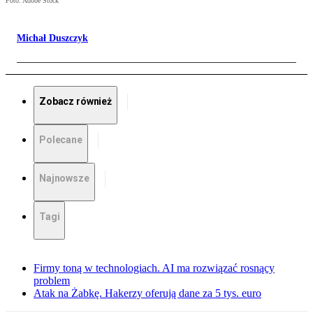
Foto: Adobe Stock
Michał Duszczyk
Zobacz również
Polecane
Najnowsze
Tagi
Firmy toną w technologiach. AI ma rozwiązać rosnący
problem
Atak na Żabkę. Hakerzy oferują dane za 5 tys. euro