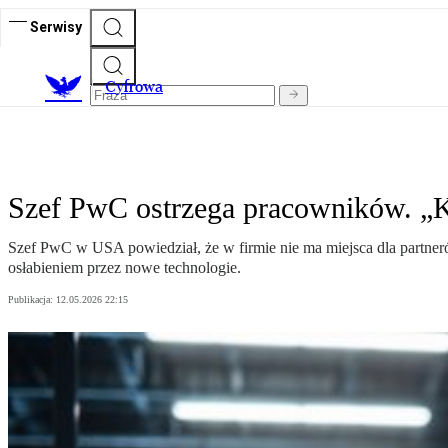
Serwisy
C
yfrowa
Szef PwC ostrzega pracowników. „Kto
Szef PwC w USA powiedział, że w firmie nie ma miejsca dla partneró
osłabieniem przez nowe technologie.
Publikacja:
12.05.2026 22:15