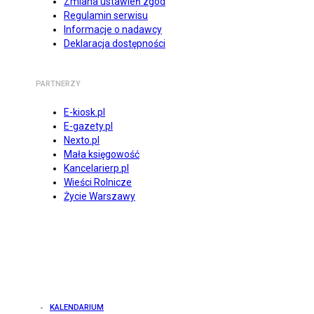
Zmiana ustawień zgód
Regulamin serwisu
Informacje o nadawcy
Deklaracja dostępności
PARTNERZY
E-kiosk.pl
E-gazety.pl
Nexto.pl
Mała księgowość
Kancelarierp.pl
Wieści Rolnicze
Życie Warszawy
KALENDARIUM