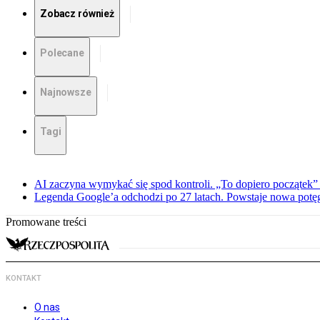
Zobacz również
Polecane
Najnowsze
Tagi
AI zaczyna wymykać się spod kontroli. „To dopiero początek” –
Legenda Google’a odchodzi po 27 latach. Powstaje nowa potę
Promowane treści
KONTAKT
O nas