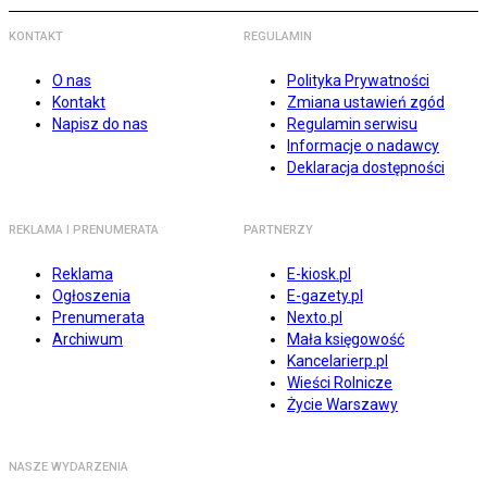
KONTAKT
REGULAMIN
O nas
Polityka Prywatności
Kontakt
Zmiana ustawień zgód
Napisz do nas
Regulamin serwisu
Informacje o nadawcy
Deklaracja dostępności
REKLAMA I PRENUMERATA
PARTNERZY
Reklama
E-kiosk.pl
Ogłoszenia
E-gazety.pl
Prenumerata
Nexto.pl
Archiwum
Mała księgowość
Kancelarierp.pl
Wieści Rolnicze
Życie Warszawy
NASZE WYDARZENIA