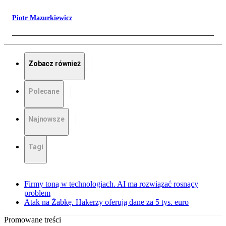
Piotr Mazurkiewicz
Zobacz również
Polecane
Najnowsze
Tagi
Firmy toną w technologiach. AI ma rozwiązać rosnący
problem
Atak na Żabkę. Hakerzy oferują dane za 5 tys. euro
Promowane treści