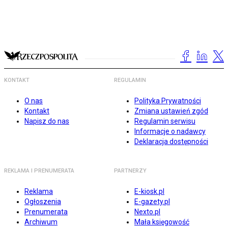
KONTAKT
REGULAMIN
O nas
Polityka Prywatności
Kontakt
Zmiana ustawień zgód
Napisz do nas
Regulamin serwisu
Informacje o nadawcy
Deklaracja dostępności
REKLAMA I PRENUMERATA
PARTNERZY
Reklama
E-kiosk.pl
Ogłoszenia
E-gazety.pl
Prenumerata
Nexto.pl
Archiwum
Mała księgowość