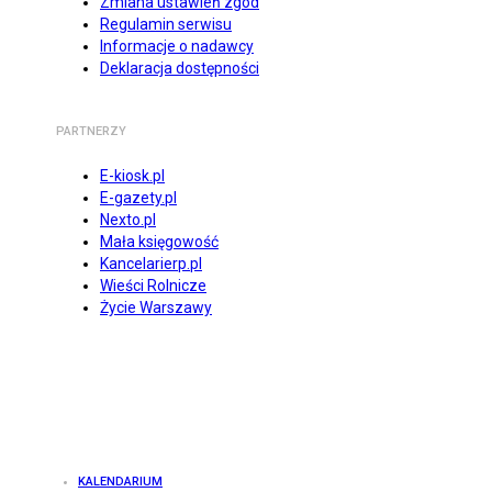
Zmiana ustawień zgód
Regulamin serwisu
Informacje o nadawcy
Deklaracja dostępności
PARTNERZY
E-kiosk.pl
E-gazety.pl
Nexto.pl
Mała księgowość
Kancelarierp.pl
Wieści Rolnicze
Życie Warszawy
KALENDARIUM