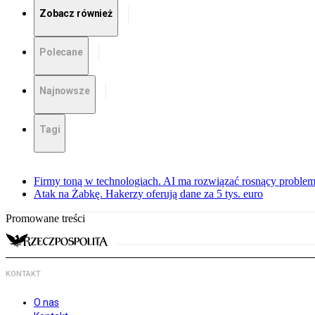
Zobacz również
Polecane
Najnowsze
Tagi
Firmy toną w technologiach. AI ma rozwiązać rosnący proble
Atak na Żabkę. Hakerzy oferują dane za 5 tys. euro
Promowane treści
KONTAKT
O nas