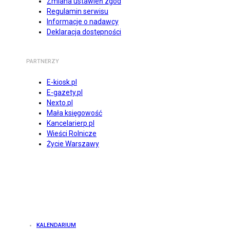
Zmiana ustawień zgód
Regulamin serwisu
Informacje o nadawcy
Deklaracja dostępności
PARTNERZY
E-kiosk.pl
E-gazety.pl
Nexto.pl
Mała księgowość
Kancelarierp.pl
Wieści Rolnicze
Życie Warszawy
KALENDARIUM