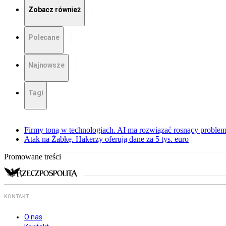
Zobacz również
Polecane
Najnowsze
Tagi
Firmy toną w technologiach. AI ma rozwiązać rosnący proble
Atak na Żabkę. Hakerzy oferują dane za 5 tys. euro
Promowane treści
KONTAKT
O nas