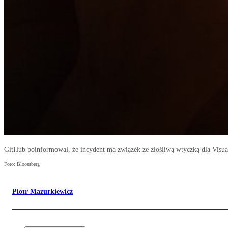
GitHub poinformował, że incydent ma związek ze złośliwą wtyczką dla Visual 
Foto: Bloomberg
Piotr Mazurkiewicz