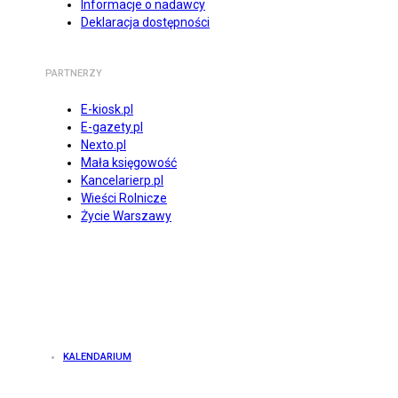
Informacje o nadawcy
Deklaracja dostępności
PARTNERZY
E-kiosk.pl
E-gazety.pl
Nexto.pl
Mała księgowość
Kancelarierp.pl
Wieści Rolnicze
Życie Warszawy
KALENDARIUM