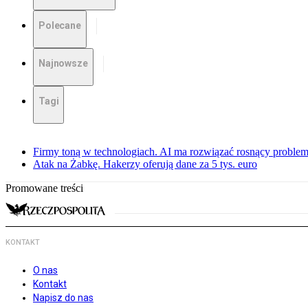
Polecane
Najnowsze
Tagi
Firmy toną w technologiach. AI ma rozwiązać rosnący proble
Atak na Żabkę. Hakerzy oferują dane za 5 tys. euro
Promowane treści
KONTAKT
O nas
Kontakt
Napisz do nas