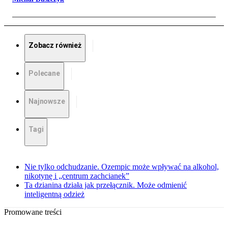
Zobacz również
Polecane
Najnowsze
Tagi
Nie tylko odchudzanie. Ozempic może wpływać na alkohol,
nikotynę i „centrum zachcianek”
Ta dzianina działa jak przełącznik. Może odmienić
inteligentną odzież
Promowane treści