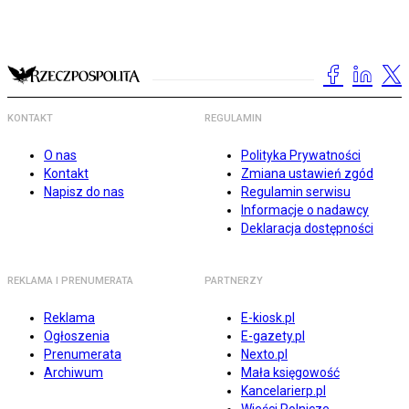
KONTAKT
REGULAMIN
O nas
Polityka Prywatności
Kontakt
Zmiana ustawień zgód
Napisz do nas
Regulamin serwisu
Informacje o nadawcy
Deklaracja dostępności
REKLAMA I PRENUMERATA
PARTNERZY
Reklama
E-kiosk.pl
Ogłoszenia
E-gazety.pl
Prenumerata
Nexto.pl
Archiwum
Mała księgowość
Kancelarierp.pl