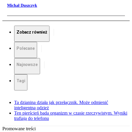
Michał Duszczyk
Zobacz również
Polecane
Najnowsze
Tagi
Ta dzianina działa jak przełącznik. Może odmienić
inteligentną odzież
Ten pierścień bada organizm w czasie rzeczywistym. Wyniki
trafiają do telefonu
Promowane treści