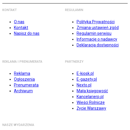
KONTAKT
REGULAMIN
O nas
Polityka Prywatności
Kontakt
Zmiana ustawień zgód
Napisz do nas
Regulamin serwisu
Informacje o nadawcy
Deklaracja dostępności
REKLAMA I PRENUMERATA
PARTNERZY
Reklama
E-kiosk.pl
Ogłoszenia
E-gazety.pl
Prenumerata
Nexto.pl
Archiwum
Mała księgowość
Kancelarierp.pl
Wieści Rolnicze
Życie Warszawy
NASZE WYDARZENIA