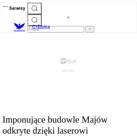
Serwisy
C
yfrowa
Imponujące budowle Majów
odkryte dzięki laserowi