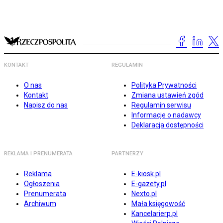
KONTAKT
REGULAMIN
O nas
Polityka Prywatności
Kontakt
Zmiana ustawień zgód
Napisz do nas
Regulamin serwisu
Informacje o nadawcy
Deklaracja dostępności
REKLAMA I PRENUMERATA
PARTNERZY
Reklama
E-kiosk.pl
Ogłoszenia
E-gazety.pl
Prenumerata
Nexto.pl
Archiwum
Mała księgowość
Kancelarierp.pl