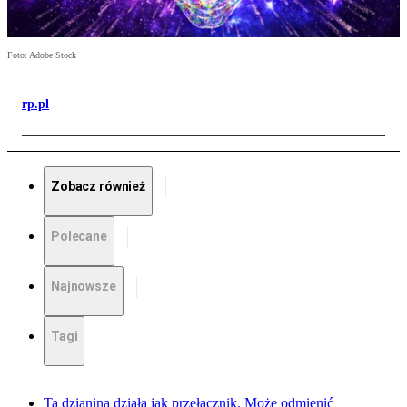
Foto: Adobe Stock
rp.pl
Zobacz również
Polecane
Najnowsze
Tagi
Ta dzianina działa jak przełącznik. Może odmienić