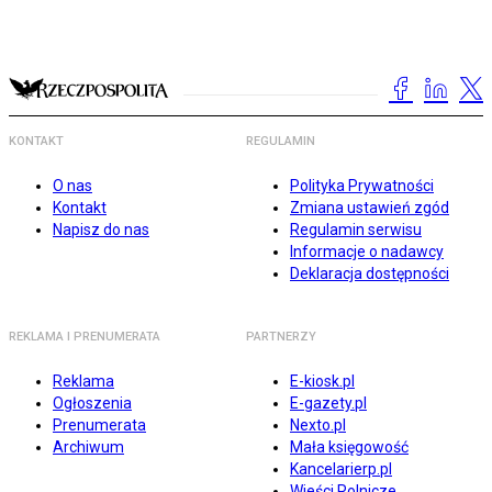
KONTAKT
REGULAMIN
O nas
Polityka Prywatności
Kontakt
Zmiana ustawień zgód
Napisz do nas
Regulamin serwisu
Informacje o nadawcy
Deklaracja dostępności
REKLAMA I PRENUMERATA
PARTNERZY
Reklama
E-kiosk.pl
Ogłoszenia
E-gazety.pl
Prenumerata
Nexto.pl
Archiwum
Mała księgowość
Kancelarierp.pl
Wieści Rolnicze