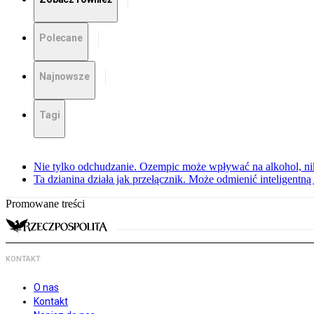
Polecane
Najnowsze
Tagi
Nie tylko odchudzanie. Ozempic może wpływać na alkohol, ni
Ta dzianina działa jak przełącznik. Może odmienić inteligentną
Promowane treści
KONTAKT
O nas
Kontakt