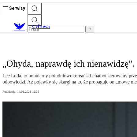
Serwisy
C
yfrowa
„Ohyda, naprawdę ich nienawidzę”.
Lee Luda, to popularny południowokoreański chatbot sterowany przez s
odpowiedzi. Aż pojawiły się skargi na to, że propaguje on „mowę n
Publikacja:
14.01.2021 12:35