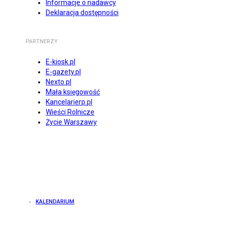
Informacje o nadawcy
Deklaracja dostępności
PARTNERZY
E-kiosk.pl
E-gazety.pl
Nexto.pl
Mała księgowość
Kancelarierp.pl
Wieści Rolnicze
Życie Warszawy
KALENDARIUM