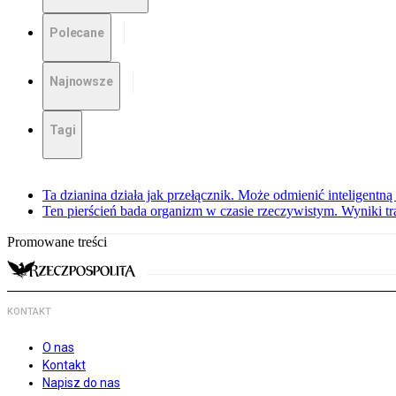
Polecane
Najnowsze
Tagi
Ta dzianina działa jak przełącznik. Może odmienić inteligentną
Ten pierścień bada organizm w czasie rzeczywistym. Wyniki tra
Promowane treści
KONTAKT
O nas
Kontakt
Napisz do nas