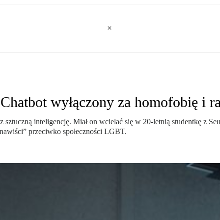
 Chatbot wyłączony za homofobię i r
ztuczną inteligencję. Miał on wcielać się w 20-letnią studentkę z Seu
ienawiści” przeciwko społeczności LGBT.