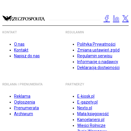
KONTAKT
REGULAMIN
O nas
Polityka Prywatności
Kontakt
Zmiana ustawień zgód
Napisz do nas
Regulamin serwisu
Informacje o nadawcy
Deklaracja dostępności
REKLAMA I PRENUMERATA
PARTNERZY
Reklama
E-kiosk.pl
Ogłoszenia
E-gazety.pl
Prenumerata
Nexto.pl
Archiwum
Mała księgowość
Kancelarierp.pl
Wieści Rolnicze