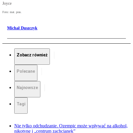
Joyce
Foto: mat. pras.
Michał Duszczyk
Zobacz również
Polecane
Najnowsze
Tagi
Nie tylko odchudzanie. Ozempic może wpływać na alkohol,
nikotynę i „centrum zachcianek”