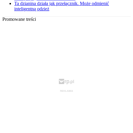
Ta dzianina działa jak przełącznik. Może odmienić
inteligentną odzież
Promowane treści