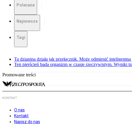
Polecane
Najnowsze
Tagi
Ta dzianina działa jak przełącznik. Może odmienić inteligentną
Ten pierścień bada organizm w czasie rzeczywistym. Wyniki tra
Promowane treści
KONTAKT
O nas
Kontakt
Napisz do nas