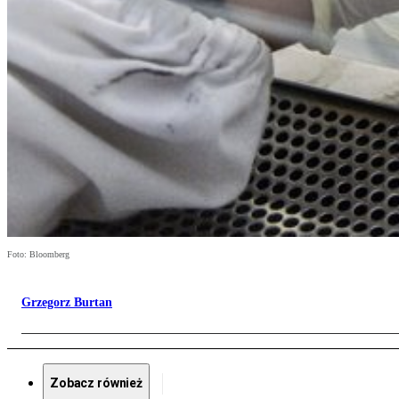
Foto: Bloomberg
Grzegorz Burtan
Zobacz również