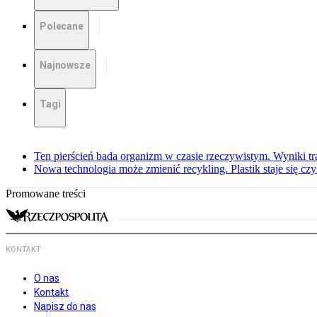
Polecane
Najnowsze
Tagi
Ten pierścień bada organizm w czasie rzeczywistym. Wyniki tra
Nowa technologia może zmienić recykling. Plastik staje się c
Promowane treści
KONTAKT
O nas
Kontakt
Napisz do nas