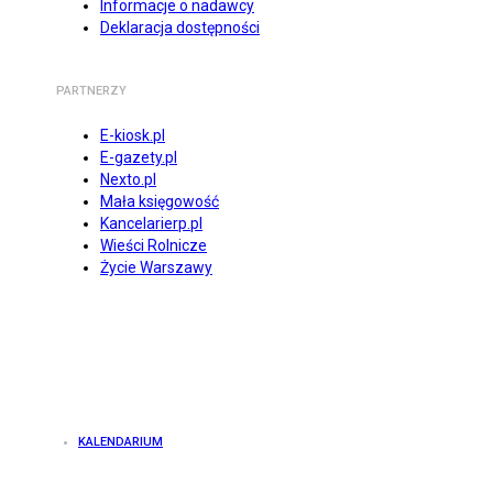
Informacje o nadawcy
Deklaracja dostępności
PARTNERZY
E-kiosk.pl
E-gazety.pl
Nexto.pl
Mała księgowość
Kancelarierp.pl
Wieści Rolnicze
Życie Warszawy
KALENDARIUM