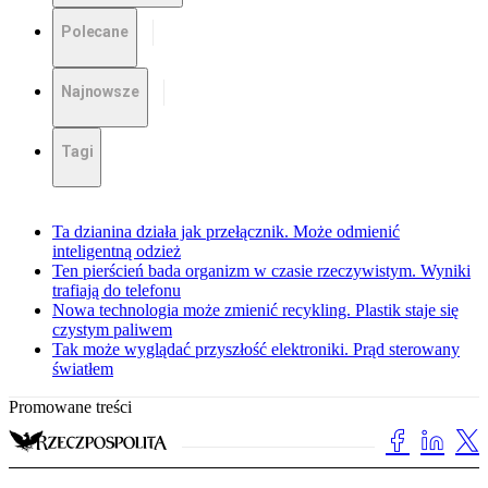
Polecane
Najnowsze
Tagi
Ta dzianina działa jak przełącznik. Może odmienić
inteligentną odzież
Ten pierścień bada organizm w czasie rzeczywistym. Wyniki
trafiają do telefonu
Nowa technologia może zmienić recykling. Plastik staje się
czystym paliwem
Tak może wyglądać przyszłość elektroniki. Prąd sterowany
światłem
Promowane treści