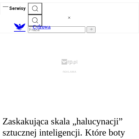
Serwisy
C
yfrowa
Zaskakująca skala „halucynacji”
sztucznej inteligencji. Które boty