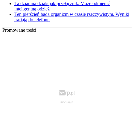
Ta dzianina działa jak przełącznik. Może odmienić
inteligentną odzież
Ten pierścień bada organizm w czasie rzeczywistym. Wyniki
trafiają do telefonu
Promowane treści