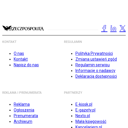
KONTAKT
REGULAMIN
O nas
Polityka Prywatności
Kontakt
Zmiana ustawień zgód
Napisz do nas
Regulamin serwisu
Informacje o nadawcy
Deklaracja dostępności
REKLAMA I PRENUMERATA
PARTNERZY
Reklama
E-kiosk.pl
Ogłoszenia
E-gazety.pl
Prenumerata
Nexto.pl
Archiwum
Mała księgowość
Kancelarierp.pl