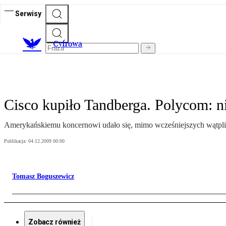
Serwisy
C
yfrowa
Cisco kupiło Tandberga. Polycom: n
Amerykańskiemu koncernowi udało się, mimo wcześniejszych wątpliw
Publikacja:
04.12.2009 00:00
Tomasz Boguszewicz
Zobacz również