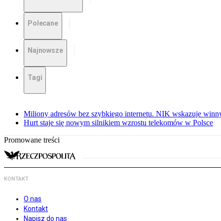
Polecane
Najnowsze
Tagi
Miliony adresów bez szybkiego internetu. NIK wskazuje winn
Hurt staje się nowym silnikiem wzrostu telekomów w Polsce
Promowane treści
KONTAKT
O nas
Kontakt
Napisz do nas