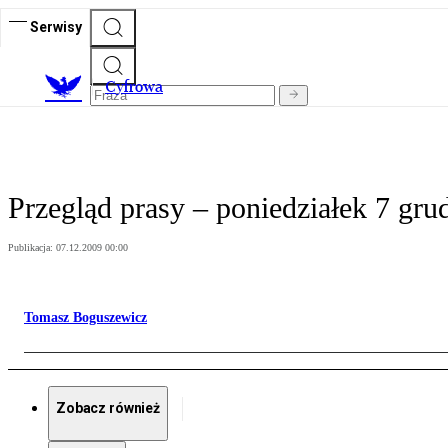
Serwisy
C
yfrowa
Przegląd prasy – poniedziałek 7 gru
Publikacja:
07.12.2009 00:00
Tomasz Boguszewicz
Zobacz również