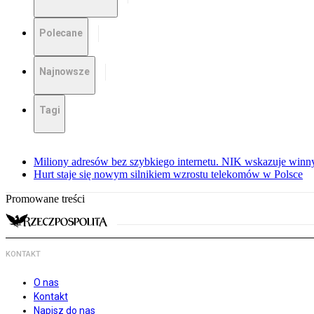
Polecane
Najnowsze
Tagi
Miliony adresów bez szybkiego internetu. NIK wskazuje winn
Hurt staje się nowym silnikiem wzrostu telekomów w Polsce
Promowane treści
KONTAKT
O nas
Kontakt
Napisz do nas