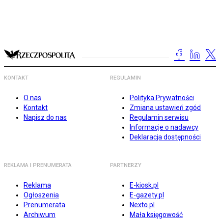
KONTAKT
REGULAMIN
O nas
Polityka Prywatności
Kontakt
Zmiana ustawień zgód
Napisz do nas
Regulamin serwisu
Informacje o nadawcy
Deklaracja dostępności
REKLAMA I PRENUMERATA
PARTNERZY
Reklama
E-kiosk.pl
Ogłoszenia
E-gazety.pl
Prenumerata
Nexto.pl
Archiwum
Mała księgowość