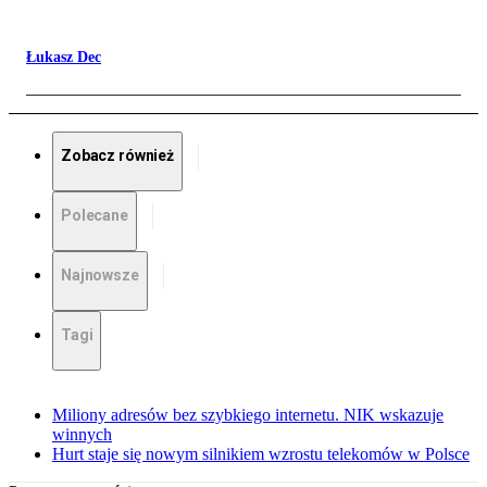
Łukasz Dec
Zobacz również
Polecane
Najnowsze
Tagi
Miliony adresów bez szybkiego internetu. NIK wskazuje
winnych
Hurt staje się nowym silnikiem wzrostu telekomów w Polsce