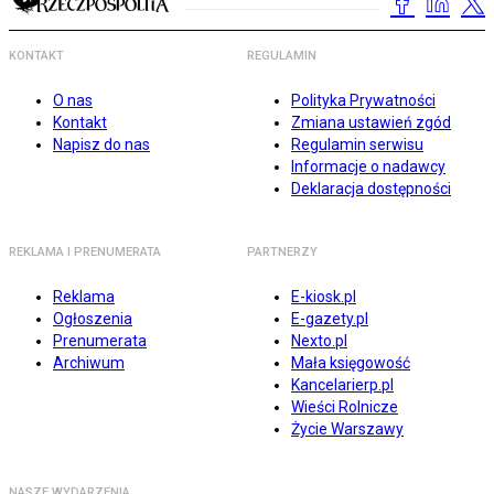
KONTAKT
REGULAMIN
O nas
Polityka Prywatności
Kontakt
Zmiana ustawień zgód
Napisz do nas
Regulamin serwisu
Informacje o nadawcy
Deklaracja dostępności
REKLAMA I PRENUMERATA
PARTNERZY
Reklama
E-kiosk.pl
Ogłoszenia
E-gazety.pl
Prenumerata
Nexto.pl
Archiwum
Mała księgowość
Kancelarierp.pl
Wieści Rolnicze
Życie Warszawy
NASZE WYDARZENIA