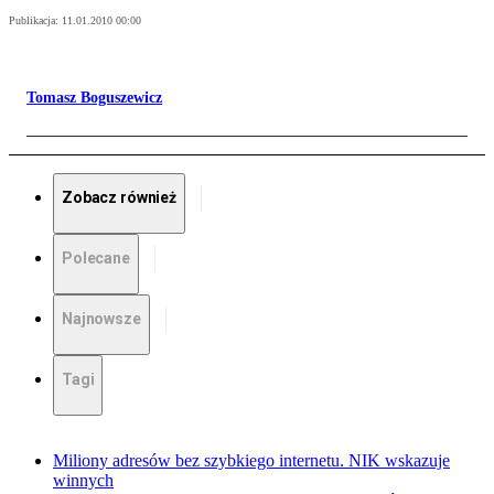
Publikacja:
11.01.2010 00:00
Tomasz Boguszewicz
Zobacz również
Polecane
Najnowsze
Tagi
Miliony adresów bez szybkiego internetu. NIK wskazuje
winnych