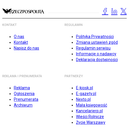
KONTAKT
REGULAMIN
O nas
Polityka Prywatności
Kontakt
Zmiana ustawień zgód
Napisz do nas
Regulamin serwisu
Informacje o nadawcy
Deklaracja dostępności
REKLAMA I PRENUMERATA
PARTNERZY
Reklama
E-kiosk.pl
Ogłoszenia
E-gazety.pl
Prenumerata
Nexto.pl
Archiwum
Mała księgowość
Kancelarierp.pl
Wieści Rolnicze
Życie Warszawy