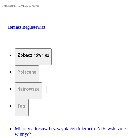
Publikacja:
13.01.2010 00:00
Tomasz Boguszewicz
Zobacz również
Polecane
Najnowsze
Tagi
Miliony adresów bez szybkiego internetu. NIK wskazuje
winnych