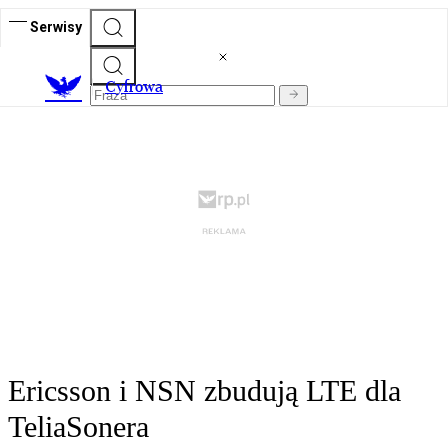
Serwisy
C
yfrowa
Ericsson i NSN zbudują LTE dla
TeliaSonera