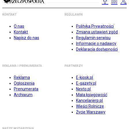
KONTAKT
REGULAMIN
O nas
Polityka Prywatności
Kontakt
Zmiana ustawień zgód
Napisz do nas
Regulamin serwisu
Informacje o nadawcy
Deklaracja dostępności
REKLAMA I PRENUMERATA
PARTNERZY
Reklama
E-kiosk.pl
Ogłoszenia
E-gazety.pl
Prenumerata
Nexto.pl
Archiwum
Mała księgowość
Kancelarierp.pl
Wieści Rolnicze
Życie Warszawy
NASZE WYDARZENIA