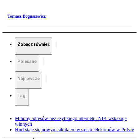
Tomasz Boguszewicz
Zobacz również
Polecane
Najnowsze
Tagi
Miliony adresów bez szybkiego internetu. NIK wskazuje
winnych
Hurt staje się nowym silnikiem wzrostu telekomów w Polsce