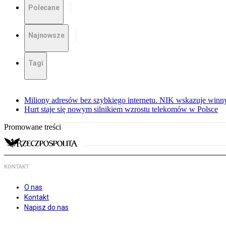
Polecane
Najnowsze
Tagi
Miliony adresów bez szybkiego internetu. NIK wskazuje winn
Hurt staje się nowym silnikiem wzrostu telekomów w Polsce
Promowane treści
KONTAKT
O nas
Kontakt
Napisz do nas