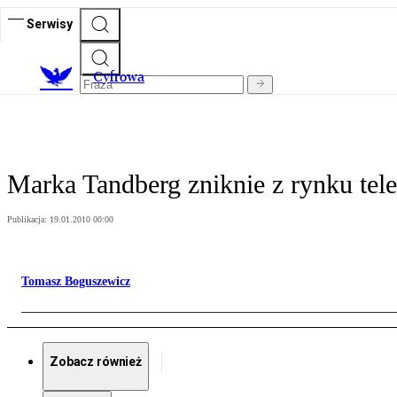
Serwisy
C
yfrowa
Marka Tandberg zniknie z rynku te
Publikacja:
19.01.2010 00:00
Tomasz Boguszewicz
Zobacz również