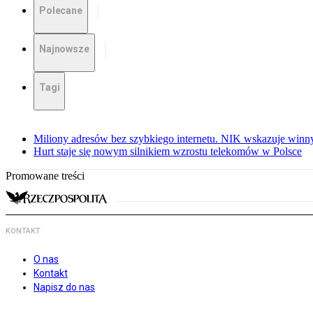
Polecane
Najnowsze
Tagi
Miliony adresów bez szybkiego internetu. NIK wskazuje winn
Hurt staje się nowym silnikiem wzrostu telekomów w Polsce
Promowane treści
KONTAKT
O nas
Kontakt
Napisz do nas