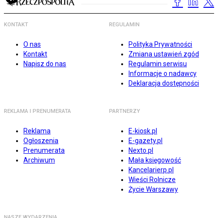
KONTAKT
REGULAMIN
O nas
Polityka Prywatności
Kontakt
Zmiana ustawień zgód
Napisz do nas
Regulamin serwisu
Informacje o nadawcy
Deklaracja dostępności
REKLAMA I PRENUMERATA
PARTNERZY
Reklama
E-kiosk.pl
Ogłoszenia
E-gazety.pl
Prenumerata
Nexto.pl
Archiwum
Mała księgowość
Kancelarierp.pl
Wieści Rolnicze
Życie Warszawy
NASZE WYDARZENIA