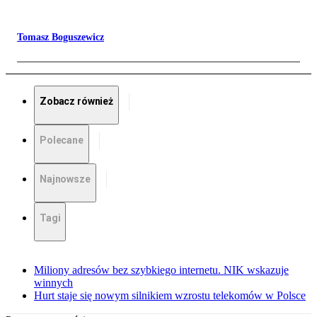
Tomasz Boguszewicz
Zobacz również
Polecane
Najnowsze
Tagi
Miliony adresów bez szybkiego internetu. NIK wskazuje
winnych
Hurt staje się nowym silnikiem wzrostu telekomów w Polsce