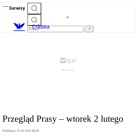
Serwisy
C
yfrowa
Przegląd Prasy – wtorek 2 lutego
Publikacja:
02.02.2010 00:00