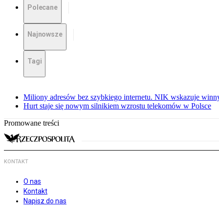
Polecane
Najnowsze
Tagi
Miliony adresów bez szybkiego internetu. NIK wskazuje winn
Hurt staje się nowym silnikiem wzrostu telekomów w Polsce
Promowane treści
KONTAKT
O nas
Kontakt
Napisz do nas