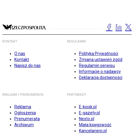
KONTAKT
REGULAMIN
O nas
Polityka Prywatności
Kontakt
Zmiana ustawień zgód
Napisz do nas
Regulamin serwisu
Informacje o nadawcy
Deklaracja dostępności
REKLAMA I PRENUMERATA
PARTNERZY
Reklama
E-kiosk.pl
Ogłoszenia
E-gazety.pl
Prenumerata
Nexto.pl
Archiwum
Mała księgowość
Kancelarierp.pl