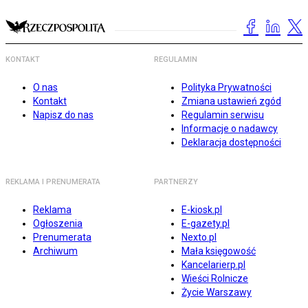
KONTAKT
REGULAMIN
O nas
Polityka Prywatności
Kontakt
Zmiana ustawień zgód
Napisz do nas
Regulamin serwisu
Informacje o nadawcy
Deklaracja dostępności
REKLAMA I PRENUMERATA
PARTNERZY
Reklama
E-kiosk.pl
Ogłoszenia
E-gazety.pl
Prenumerata
Nexto.pl
Archiwum
Mała księgowość
Kancelarierp.pl
Wieści Rolnicze
Życie Warszawy