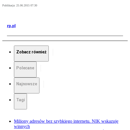
Publikacja:
25.06.2015 07:30
rp.pl
Zobacz również
Polecane
Najnowsze
Tagi
Miliony adresów bez szybkiego internetu. NIK wskazuje
winnych