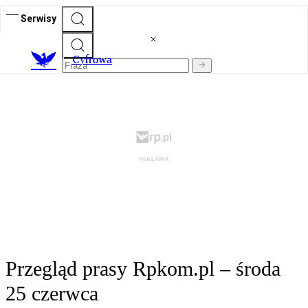
Serwisy
C
yfrowa
Przegląd prasy Rpkom.pl – środa
25 czerwca