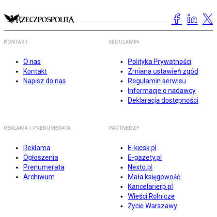
KONTAKT
REGULAMIN
O nas
Polityka Prywatności
Kontakt
Zmiana ustawień zgód
Napisz do nas
Regulamin serwisu
Informacje o nadawcy
Deklaracja dostępności
REKLAMA I PRENUMERATA
PARTNERZY
Reklama
E-kiosk.pl
Ogłoszenia
E-gazety.pl
Prenumerata
Nexto.pl
Archiwum
Mała księgowość
Kancelarierp.pl
Wieści Rolnicze
Życie Warszawy