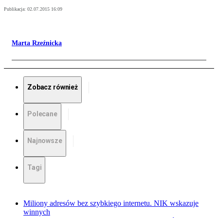
Publikacja:
02.07.2015 16:09
Marta Rzeźnicka
Zobacz również
Polecane
Najnowsze
Tagi
Miliony adresów bez szybkiego internetu. NIK wskazuje
winnych