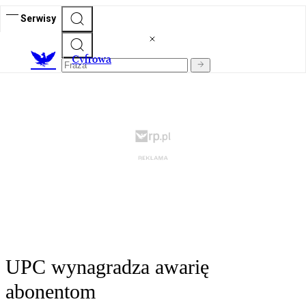
Serwisy
C
yfrowa
UPC wynagradza awarię
abonentom