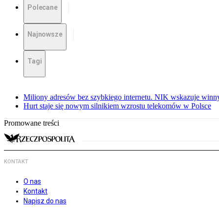
Polecane
Najnowsze
Tagi
Miliony adresów bez szybkiego internetu. NIK wskazuje winn
Hurt staje się nowym silnikiem wzrostu telekomów w Polsce
Promowane treści
KONTAKT
O nas
Kontakt
Napisz do nas